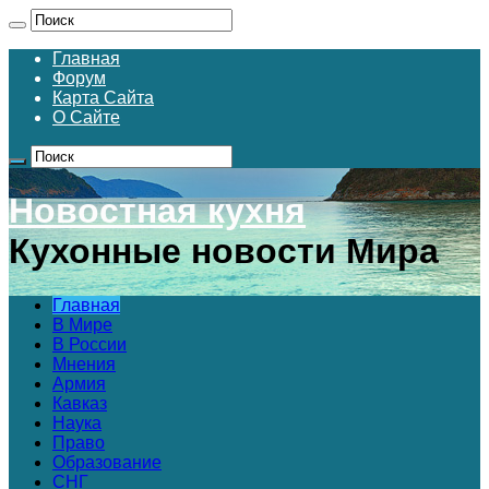
Главная
Форум
Карта Сайта
О Сайте
Новостная кухня
Кухонные новости Мира
Главная
В Мире
В России
Мнения
Армия
Кавказ
Наука
Право
Образование
СНГ