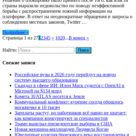
Решение о блокировке было принято после того, как власти
страны выразили недовольство по поводу неэффективной
борьбы с распространением ложной информации на
платформе. В ответ на неоднократные обращения и запросы о
соблюдении местных законов, Twitter …
Подробнее »
Страница 1 из 27
1
2
3
4
5
»
10
20
...
В конец »
Найти:
Свежие записи
Российские вузы в 2026 году перейдут на новую
систему высшего образования
Скандал в сфере ИИ: Илон Маск судится с OpenAI и
Microsoft на $134 млрд
Комета 3I/ATLAS несется к Земле
Коммунальный конфликт: курение соседа обошлось
москвичке в 10 тысяч
Зарплаты растут, но работников всё равно не хватает:
как компании конкурируют за специалистов
Трамп выиграл президентские выборы в США
Новая женщина-миллиардер Людмила Коган
Ювелирные изделия бронзового века восстановлены и