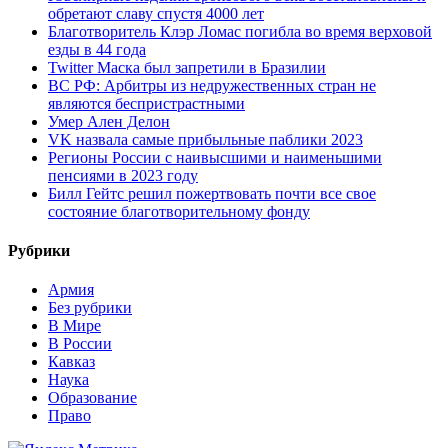
обретают славу спустя 4000 лет
Благотворитель Клэр Ломас погибла во время верховой
езды в 44 года
Twitter Маска был запретили в Бразилии
ВС РФ: Арбитры из недружественных стран не
являются беспристрастными
Умер Ален Делон
VK назвала самые прибыльные паблики 2023
Регионы России с наивысшими и наименьшими
пенсиями в 2023 году
Билл Гейтс решил пожертвовать почти все свое
состояние благотворительному фонду
Рубрики
Армия
Без рубрики
В Мире
В России
Кавказ
Наука
Образование
Право