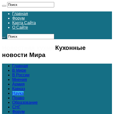
Главная
Форум
Карта Сайта
О Сайте
Новостная кухня
Кухонные
новости Мира
Главная
В Мире
В России
Мнения
Армия
Кавказ
Наука
Право
Образование
СНГ
Форум