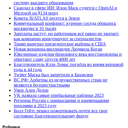
систему высшего образования
Скандал в сфере ИИ: Илон Маск судится с OpenAI и
Microsoft на $134 млрд
Комета 3I/ATLAS несется к Земле
Коммунальный конфликт: курение соседа обошлось
москвичке в 10 тысяч
Зарплаты растут, но работников всё равно не хватает:
как компании конкурируют за специалистов
Трамп выиграл президентские выборы в США
Новая женщина-миллиардер Людмила Коган
Ювелирные изделия бронзового века восстановлены и
обретают славу спустя 4000 лет
Благотворитель Клэр Ломас погибла во время верховой
езды в 44 года
Twitter Маска был запретили в Бразилии
ВС РФ: Арбитры из недружественных стран не
являются беспристрастными
Умер Ален Делон
VK назвала самые прибыльные паблики 2023
Регионы России с наивысшими и наименьшими
пенсиями в 2023 году
Билл Гейтс решил пожертвовать почти все свое
состояние благотворительному фонду
Рубрики