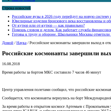
Строка новостей
Российские вузы в 2026 году перейдут на новую систему
Ювелирные изделия бронзового века восстановлены и обр
От кутюр или от-кутюр — как правильно?
Помощь словом и делом. Как работает служба финансово
Готовы к труду и обороне. Школьники Москвы отметили
Домой
/
Наука
/
Российские космонавты завершили выход в от
Российские космонавты завершили вых
16.08.2018
Время работы за бортом МКС составило 7 часов 46 минут
Центр управления полетами сообщил, что российские космонав
Сообщается, что космонавты вернулись на борт
Международной 
За время работы в открытом космосе Артемьев с Прокопьевым 
диких птиц ICARUS, и забрали установленные в августе 2017 