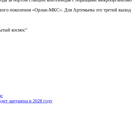
вого поколения «Орлан-МКС». Для Артемьева это третий выход
рытый космос"
ос
удет запущена в 2028 году