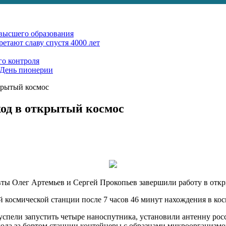
 высшего образования
етают славу спустя 4000 лет
го контроля
 День пионерии
крытый космос
од в открытый космос
ты Олег Артемьев и Сергей Прокопьев завершили работу в откр
космической станции после 7 часов 46 минут нахождения в кос
успели запустить четыре наноспутника, установили антенну ро
года за бортом станции контейнеры с образцами микроорганизмо