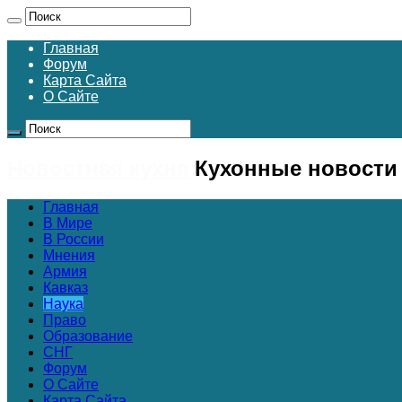
Главная
Форум
Карта Сайта
О Сайте
Новостная кухня
Кухонные новости
Главная
В Мире
В России
Мнения
Армия
Кавказ
Наука
Право
Образование
СНГ
Форум
О Сайте
Карта Сайта