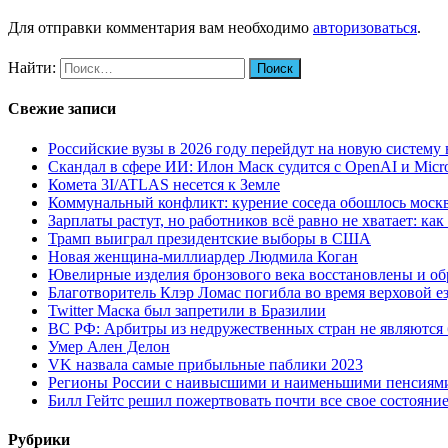
Для отправки комментария вам необходимо
авторизоваться
.
Найти:
Свежие записи
Российские вузы в 2026 году перейдут на новую систему
Скандал в сфере ИИ: Илон Маск судится с OpenAI и Micro
Комета 3I/ATLAS несется к Земле
Коммунальный конфликт: курение соседа обошлось москв
Зарплаты растут, но работников всё равно не хватает: к
Трамп выиграл президентские выборы в США
Новая женщина-миллиардер Людмила Коган
Ювелирные изделия бронзового века восстановлены и обр
Благотворитель Клэр Ломас погибла во время верховой ез
Twitter Маска был запретили в Бразилии
ВС РФ: Арбитры из недружественных стран не являются
Умер Ален Делон
VK назвала самые прибыльные паблики 2023
Регионы России с наивысшими и наименьшими пенсиями
Билл Гейтс решил пожертвовать почти все свое состояни
Рубрики