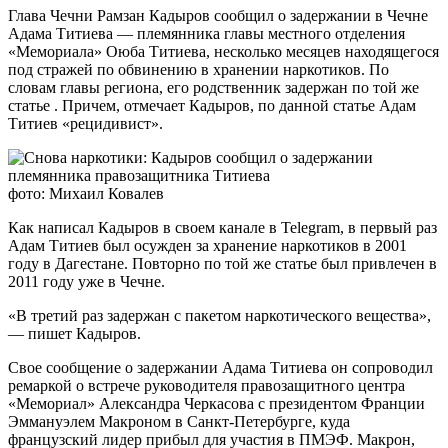
Глава Чечни Рамзан Кадыров сообщил о задержании в Чечне
Адама Титиева — племянника главы местного отделения
«Мемориала» Оюба Титиева, несколько месяцев находящегося
под стражей по обвинению в хранении наркотиков. По
словам главы региона, его родственник задержан по той же
статье
. Причем, отмечает Кадыров, по данной статье Адам
Титиев «рецидивист».
фото: Михаил Ковалев
Как написал Кадыров в своем канале в Telegram, в первый раз
Адам Титиев был осужден за хранение наркотиков в 2001
году в Дагестане. Повторно по той же статье был привлечен в
2011 году уже в Чечне.
«В третий раз задержан с пакетом наркотического вещества»,
— пишет Кадыров.
Свое сообщение о задержании Адама Титиева он сопроводил
ремаркой о встрече руководителя правозащитного центра
«Мемориал» Александра Черкасова с президентом Франции
Эммануэлем Макроном в Санкт-Петербурге, куда
французский лидер прибыл для участия в ПМЭФ. Макрон,