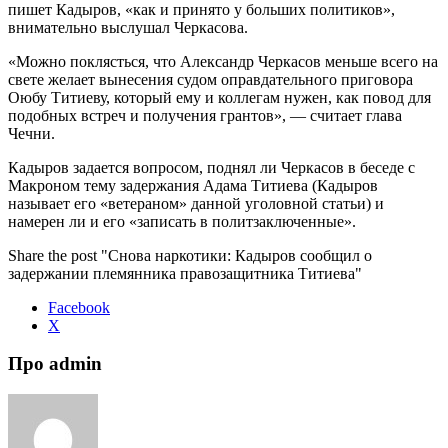
пишет Кадыров, «как и принято у больших политиков»,
внимательно выслушал Черкасова.
«Можно поклясться, что Александр Черкасов меньше всего на
свете желает вынесения судом оправдательного приговора
Оюбу Титиеву, который ему и коллегам нужен, как повод для
подобных встреч и получения грантов», — считает глава
Чечни.
Кадыров задается вопросом, поднял ли Черкасов в беседе с
Макроном тему задержания Адама Титиева (Кадыров
называет его «ветераном» данной уголовной статьи) и
намерен ли и его «записать в политзаключенные».
Share the post "Снова наркотики: Кадыров сообщил о
задержании племянника правозащитника Титиева"
Facebook
X
Про admin