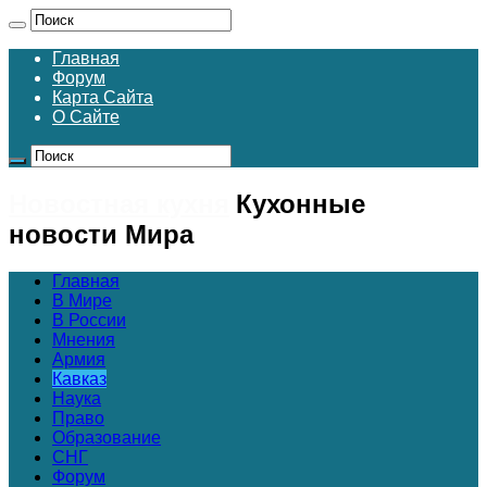
Главная
Форум
Карта Сайта
О Сайте
Новостная кухня
Кухонные
новости Мира
Главная
В Мире
В России
Мнения
Армия
Кавказ
Наука
Право
Образование
СНГ
Форум