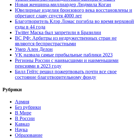
Новая женщина-миллиардер Людмила Коган
Ювелирные изделия бронзового века восстановлены и
обретают славу спустя 4000 лет
Благотворитель Клэр Ломас погибла во время верховой
езды в 44 года
Twitter Маска был запретили в Бразилии
ВС РФ: Арбитры из недружественных стран не
являются беспристрастными
Умер Ален Делон
VK назвала самые прибыльные паблики 2023
Регионы России с наивысшими и наименьшими
пенсиями в 2023 году
Билл Гейтс решил пожертвовать почти все свое
состояние благотворительному фонду
Рубрики
Армия
Без рубрики
В Мире
В России
Кавказ
Наука
Образование